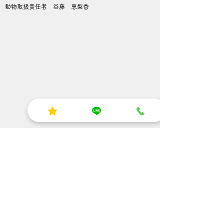
動物取扱責任者 谷藤 恵梨香
湯沢店：秋田県湯沢市字下二井田4-2
​TEL：080-9828-5790
​Eメール：rabbit.house.naia3939@gmail.com
秋田県 動-31-53（販売）、動-31-54（保管）、
動-31-56（展示）