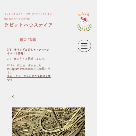
ペット​うさぎのことはすべてお任せください
​秋田県初のうさぎ専門店
​ラビットハウスナイア
最新情報
7/1 子うさぎお迎えキャンペーン
イベント開催！
​7/7 販売うさぎ更新しました。
26.4.2 秋田店、湯沢店日は
Instagramやfacebookをご確認くだ
さい
※ホームページからのご予約停止中
です