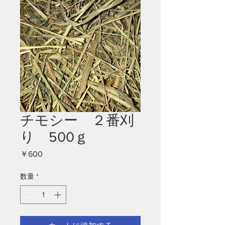
チモシー ２番刈
り 500ｇ
価
￥600
格
数量
*