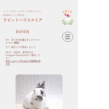
ペット​うさぎのことはすべてお任せください
​秋田県初のうさぎ専門店
​ラビットハウスナイア
最新情報
7/1 子うさぎお迎えキャンペーン
イベント開催！
​7/7 販売うさぎ更新しました。
26.4.2 秋田店、湯沢店日は
Instagramやfacebookをご確認くだ
さい
※ホームページからのご予約停止中
です