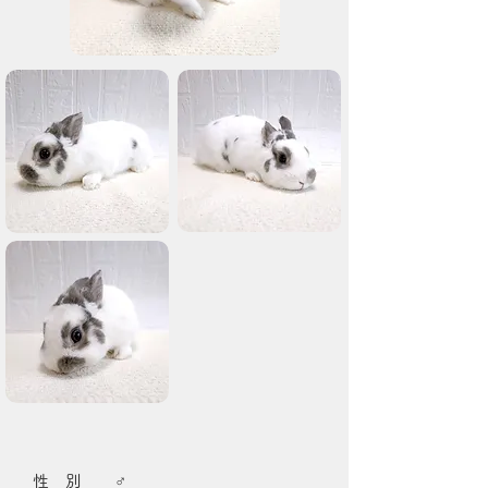
性 別 ♂