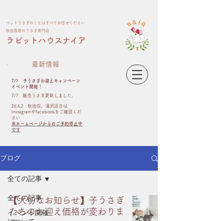
ペット​うさぎのことはすべてお任せください
​秋田県初のうさぎ専門店
​ラビットハウスナイア
最新情報
7/1 子うさぎお迎えキャンペーン
イベント開催！
​7/7 販売うさぎ更新しました。
26.4.2 秋田店、湯沢店日は
Instagramやfacebookをご確認くだ
さい
※ホームページからのご予約停止中
です
ブログ
全ての記事
全ての記事
【大切なお知らせ】子うさぎ
たちのお迎え価格が変わりま
イベント開催