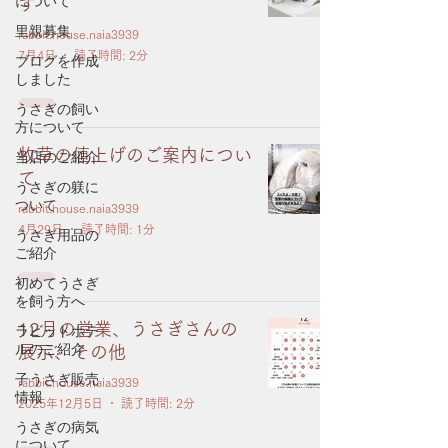
について
す
里親募集
rabbit.house.naia3939
7月4日
読了時間: 2分
ブログを作成
しました
うさぎの飼い
方について
牧草の値上げのご案内につい
当店のご紹介
て
うさぎの躾に
ついて
rabbit.house.naia3939
4月29日
読了時間: 1分
うさぎ用品の
ご紹介
初めてうさぎ
を飼う方へ
12月の営業、うさぎさんの
ラビットホテ
ルのご紹介
展示、その他
子うさぎ販売
rabbit.house.naia3939
情報
2025年12月5日
読了時間: 2分
うさぎの病気
について