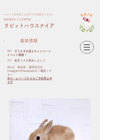
ペット​うさぎのことはすべてお任せください
​秋田県初のうさぎ専門店
​ラビットハウスナイア
最新情報
7/1 子うさぎお迎えキャンペーン
イベント開催！
​7/7 販売うさぎ更新しました。
26.4.2 秋田店、湯沢店日は
Instagramやfacebookをご確認くだ
さい
※ホームページからのご予約停止中
です