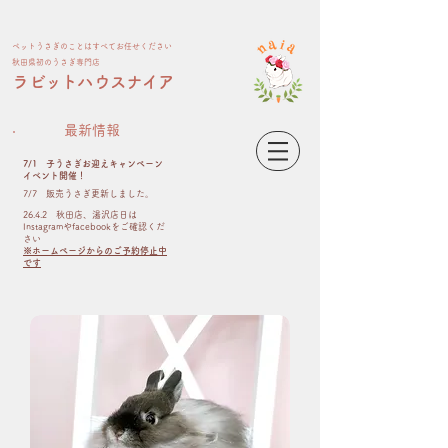
ペット​うさぎのことはすべてお任せください
​秋田県初のうさぎ専門店
​ラビットハウスナイア
最新情報
7/1 子うさぎお迎えキャンペーン
イベント開催！
​7/7 販売うさぎ更新しました。
26.4.2 秋田店、湯沢店日は
Instagramやfacebookをご確認くだ
さい
※ホームページからのご予約停止中
です