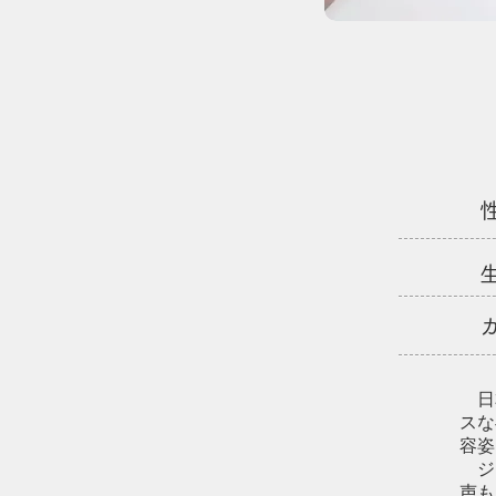
生
​ 
スな
容姿
​ 
声も