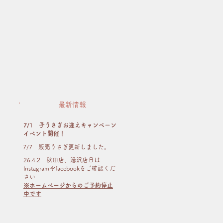
最新情報
7/1 子うさぎお迎えキャンペーン
イベント開催！
​7/7 販売うさぎ更新しました。
26.4.2 秋田店、湯沢店日は
Instagramやfacebookをご確認くだ
さい
※ホームページからのご予約停止
中です