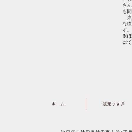
さん
も問
東
な瞳
す。
※ほ
にて
ホーム
販売うさぎ