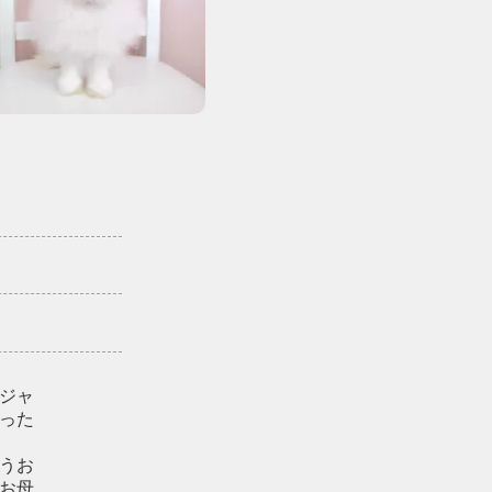
ジャ
った
うお
お母