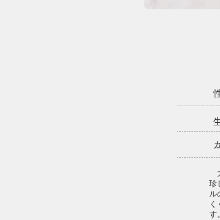
生
​
珍
ル
く
す