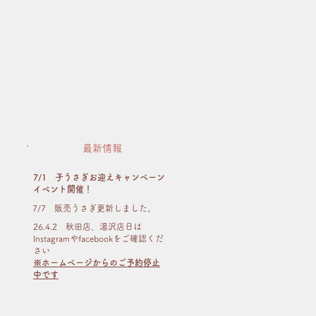
最新情報
7/1 子うさぎお迎えキャンペーン
イベント開催！
​7/7 販売うさぎ更新しました。
26.4.2 秋田店、湯沢店日は
Instagramやfacebookをご確認くだ
さい
※ホームページからのご予約停止
中です