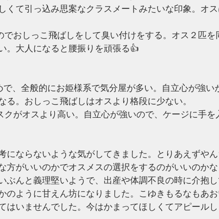
しくて引っ込み思案なクラスメートみたいな印象。オス
のでおしっこ飛ばしをして臭い付けをする。オス２匹を
い。大人になると腰振りを頑張る👍
めで、全般的にお姫様系で気分屋が多い。自立心が強い
なる。おしっこ飛ばしはオスより格段に少ない。
スクがオスより高い。自立心が強いので、ケージに手を
考にならないような気がしてきました。とりあえずやん
な方がいいのかでオスメスの選択をするのがいいのかな
いぶんと義理堅いようで、出産や体調不良の時に介抱し
かのように甘えん坊になりました。こゆきもるなもあお
てはいませんでした。今はかまってほしくてアピールし