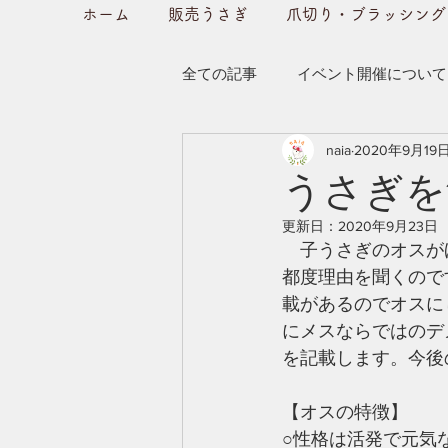
ホーム
販売うさぎ
爪切り・ブラッシング
全ての記事
イベント開催について
naia
2020年9月19
当店のご紹介
うさぎの躾に
うさぎを
更新日：
2020年9月23日
ラビットホテルのご紹介
子
　子うさぎのオスが
都度理由を聞くので
載があるのでオスに
にメスならではのデ
を記載します。今後
【オスの特徴】
○性格は活発で元気