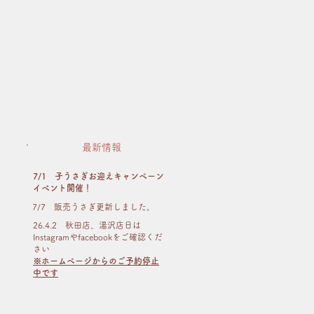
最新情報
7/1 子うさぎお迎えキャンペーン
イベント開催！
​7/7 販売うさぎ更新しました。
26.4.2 秋田店、湯沢店日は
Instagramやfacebookをご確認くだ
さい
※ホームページからのご予約停止
中です