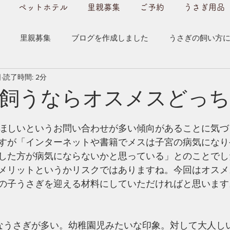
ペットホテル
里親募集
ご予約
うさぎ用品
里親募集
ブログを作成しました
うさぎの飼い方
日
読了時間: 2分
ついて
うさぎ用品のご紹介
初めてうさぎを飼う方へ
飼うならオスメスどっち
うさぎ販売情報
うさぎの病気について
ほしいというお問い合わせが多い傾向があることに気づ
すが「インターネットや書籍でメスは子宮の病気になり
した方が病気にならないかと思っている」とのことでし
メリットというかリスクではありますね。今回はオスメ
の子うさぎを迎える材料にしていただければと思います
なうさぎが多い。幼稚園児みたいな印象。対して大人し