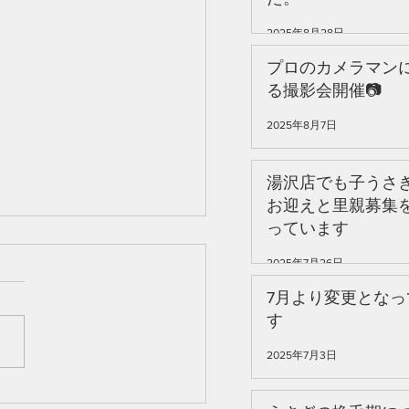
2025年8月28日
プロのカメラマン
る撮影会開催📷️
2025年8月7日
湯沢店でも子うさ
お迎えと里親募集
っています
2025年7月26日
7月より変更となっ
す
2025年7月3日
ニうさぎ＝小さいうさ